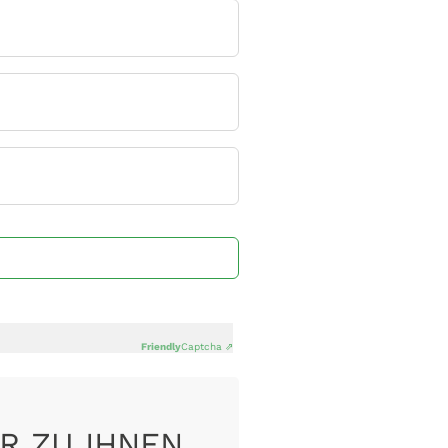
Friendly
Captcha ⇗
R ZU IHNEN